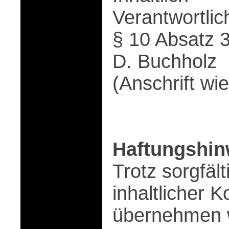
Verantwortli
§ 10 Absatz 
D. Buchholz
(Anschrift wi
Haftungshin
Trotz sorgfält
inhaltlicher K
übernehmen w